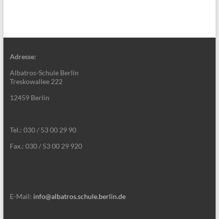
Adresse:
Albatros-Schule Berlin
Treskowallee 222
12459 Berlin
Tel.: 030 / 53 00 29 90
Fax.: 030 / 53 00 29 920
E-Mail:
info@albatros.schule.berlin.de