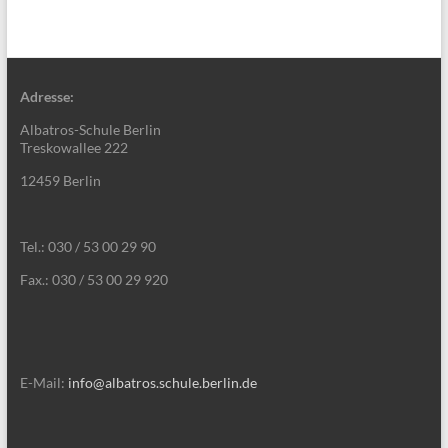
Adresse:
Albatros-Schule Berlin
Treskowallee 222
12459 Berlin
Tel.: 030 / 53 00 29 90
Fax.: 030 / 53 00 29 920
E-Mail:
info@albatros.schule.berlin.de