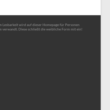
en Lesbarkeit wird auf dieser Homepage für Personen
m verwandt. Diese schließt die weibliche Form mit ein!