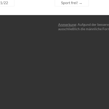
21/22
Sport frei!
→
Anmerkung
: Aufgund der besser
ausschließlich die männliche For