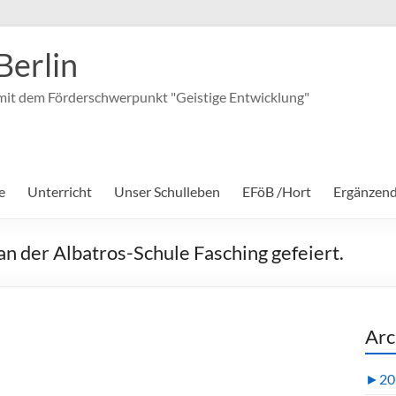
Berlin
it dem Förderschwerpunkt "Geistige Entwicklung"
e
Unterricht
Unser Schulleben
EFöB /Hort
Ergänzen
n der Albatros-Schule Fasching gefeiert.
Arc
►
20