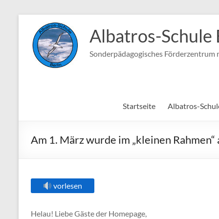
Zum
Inhalt
Albatros-Schule 
springen
Sonderpädagogisches Förderzentrum m
Startseite
Albatros-Schul
Am 1. März wurde im „kleinen Rahmen“ a
vorlesen
Helau! Liebe Gäste der Homepage,