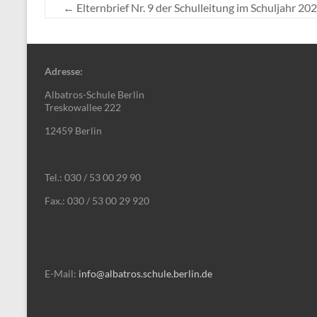
←
Elternbrief Nr. 9 der Schulleitung im Schuljahr 20
Adresse:
Albatros-Schule Berlin
Treskowallee 222
12459 Berlin
Tel.: 030 / 53 00 29 90
Fax.: 030 / 53 00 29 920
E-Mail:
info@albatros.schule.berlin.de