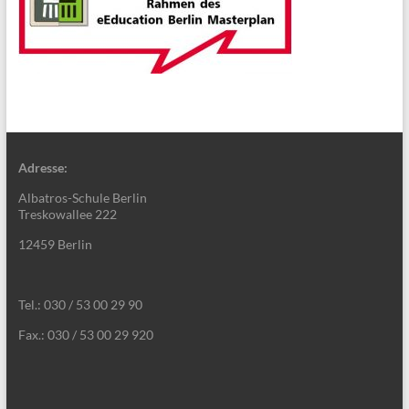
Adresse:
Albatros-Schule Berlin
Treskowallee 222
12459 Berlin
Tel.: 030 / 53 00 29 90
Fax.: 030 / 53 00 29 920