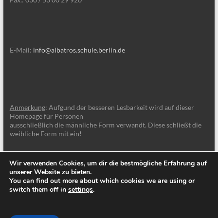
E-Mail:
info@albatros.schule.berlin.de
Anmerkung
: Aufgund der besseren Lesbarkeit wird auf dieser
Homepage für Personen
ausschließlich die männliche Form verwandt. Diese schließt die
weibliche Form mit ein!
Wir verwenden Cookies, um dir die bestmögliche Erfahrung auf
unserer Website zu bieten.
You can find out more about which cookies we are using or
switch them off in
settings
.
Copyright © 2026
Albatros-Schule Berlin
. Alle Rechte vorbehalten. Theme
Spacious
von ThemeGrill. Powered by:
WordPress
.