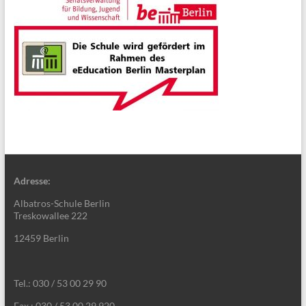
Adresse:
Albatros-Schule Berlin
Treskowallee 222
12459 Berlin
Tel.: 030 / 53 00 29 90
Fax.: 030 / 53 00 29 920