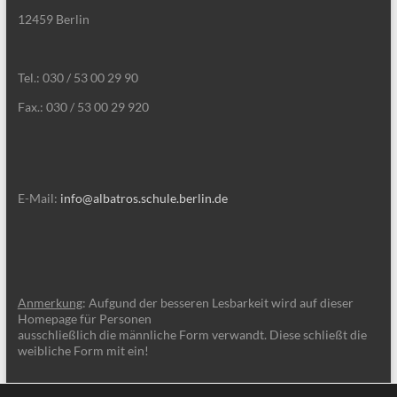
12459 Berlin
Tel.: 030 / 53 00 29 90
Fax.: 030 / 53 00 29 920
E-Mail:
info@albatros.schule.berlin.de
Anmerkung
: Aufgund der besseren Lesbarkeit wird auf dieser
Homepage für Personen
ausschließlich die männliche Form verwandt. Diese schließt die
weibliche Form mit ein!