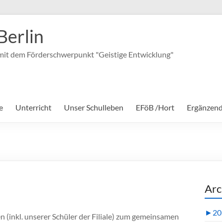
Berlin
it dem Förderschwerpunkt "Geistige Entwicklung"
e
Unterricht
Unser Schulleben
EFöB /Hort
Ergänzen
Arc
►
20
 (inkl. unserer Schüler der Filiale) zum gemeinsamen