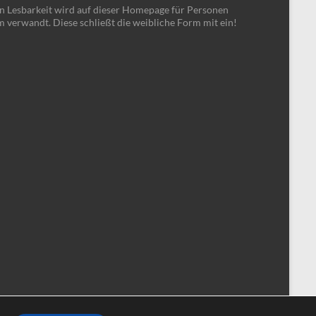
en Lesbarkeit wird auf dieser Homepage für Personen
m verwandt. Diese schließt die weibliche Form mit ein!
Impressum
Datenschutzerklärung