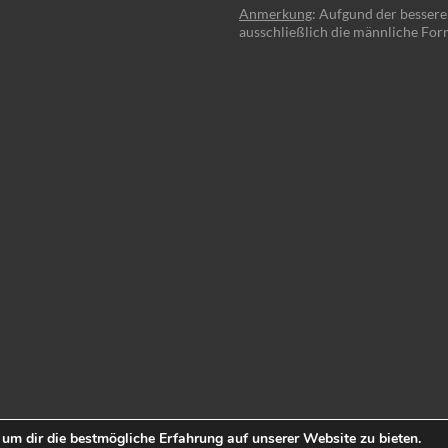
Anmerkung
: Aufgund der besser
ausschließlich die männliche For
um dir die bestmögliche Erfahrung auf unserer Website zu bieten.
e
Spacious
von ThemeGrill. Powered by: