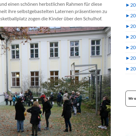
und einen schönen herbstlichen Rahmen für diese
►
20
heit ihre selbstgebastelten Laternen präsentieren zu
►
20
ketballplatz zogen die Kinder über den Schulhof.
►
20
►
20
►
20
►
20
►
20