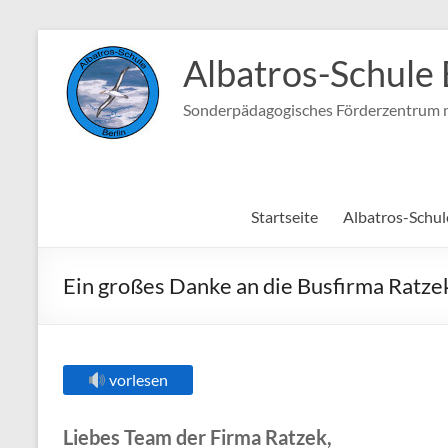
Zum
Inhalt
Albatros-Schule 
springen
Sonderpädagogisches Förderzentrum m
Startseite
Albatros-Schul
Ein großes Danke an die Busfirma Ratze
vorlesen
Liebes Team der Firma Ratzek,