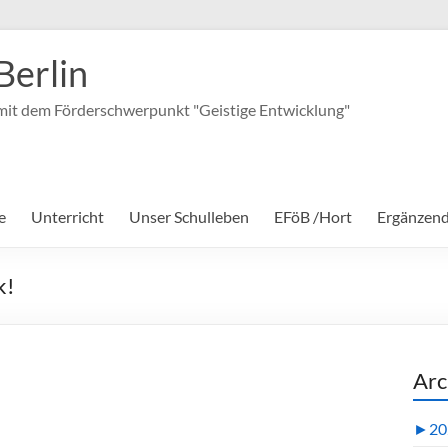
Berlin
it dem Förderschwerpunkt "Geistige Entwicklung"
e
Unterricht
Unser Schulleben
EFöB /Hort
Ergänzen
k!
Arc
►
20