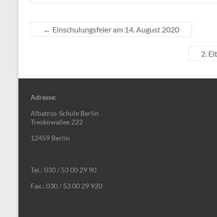
←
Einschulungsfeier am 14. August 2020
2. E
Adresse:
Albatros-Schule Berlin
Treskowallee 222
12459 Berlin
Tel.: 030 / 53 00 29 90
Fax.: 030 / 53 00 29 920