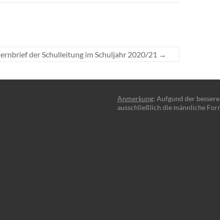
lternbrief der Schulleitung im Schuljahr 2020/21
→
Anmerkung
: Aufgund der besser
ausschließlich die männliche For