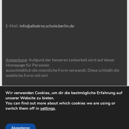
E-Mail:
info@albatros.schule.berlin.de
Anmerkung
: Aufgund der besseren Lesbarkeit wird auf dieser
Homepage für Personen
ausschließlich die männliche Form verwandt. Diese schließt die
weibliche Form mit ein!
Wir verwenden Cookies, um dir die bestmögliche Erfahrung auf
unserer Website zu bieten.
You can find out more about which cookies we are using or
switch them off in
settings
.
Copyright © 2026
Albatros-Schule Berlin
. Alle Rechte vorbehalten. Theme
Spacious
von ThemeGrill. Powered by:
WordPress
.
Impressum
Datenschutzerklärung
Akzeptieren