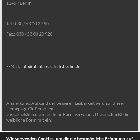
12459 Berlin
Tel.: 030 / 53 00 29 90
Fax.: 030 / 53 00 29 920
E-Mail:
info@albatros.schule.berlin.de
Anmerkung
: Aufgund der besseren Lesbarkeit wird auf dieser
Homepage für Personen
ausschließlich die männliche Form verwandt. Diese schließt die
weibliche Form mit ein!
Wir verwenden Cookies, um dir die bestmögliche Erfahrung auf