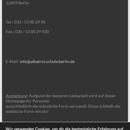
12459 Berlin
Tel.: 030 / 53 00 29 90
Fax.: 030 / 53 00 29 920
E-Mail:
info@albatros.schule.berlin.de
Anmerkung
: Aufgund der besseren Lesbarkeit wird auf dieser
Homepage für Personen
ausschließlich die männliche Form verwandt. Diese schließt die
weibliche Form mit ein!
Wir verwenden Cookies, um dir die bestmögliche Erfahrung auf