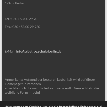
12459 Berlin
Tel.: 030 / 53 00 29 90
Fax.: 030 / 53 00 29 920
E-Mail:
info@albatros.schule.berlin.de
Anmerkung
: Aufgund der besseren Lesbarkeit wird auf dieser
Homepage für Personen
ausschließlich die männliche Form verwandt. Diese schließt die
weibliche Form mit ein!
Wir verwenden Cookies, um dir die bestmögliche Erfahrung auf