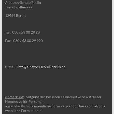
Albatros-Schule Berlin
Treskowallee 222
12459 Berlin
Tel.: 030 / 53 00 29 90
Fax.: 030 / 53 00 29 920
E-Mail:
info@albatros.schule.berlin.de
Anmerkung
: Aufgund der besseren Lesbarkeit wird auf dieser
Homepage für Personen
ausschließlich die männliche Form verwandt. Diese schließt die
weibliche Form mit ein!