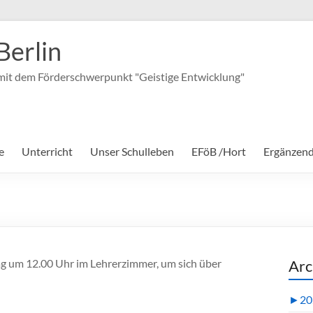
Berlin
it dem Förderschwerpunkt "Geistige Entwicklung"
e
Unterricht
Unser Schulleben
EFöB /Hort
Ergänzen
Tag um 12.00 Uhr im Lehrerzimmer, um sich über
Arc
►
20