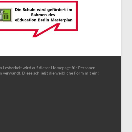
en Lesbarkeit wird auf dieser Homepage für Personen
m verwandt. Diese schließt die weibliche Form mit ein!