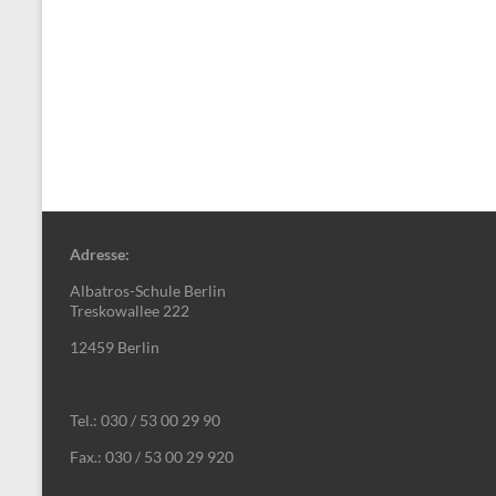
Adresse:
Albatros-Schule Berlin
Treskowallee 222
12459 Berlin
Tel.: 030 / 53 00 29 90
Fax.: 030 / 53 00 29 920