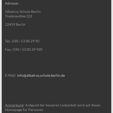
Adresse:
Albatros-Schule Berlin
Treskowallee 222
12459 Berlin
Tel.: 030 / 53 00 29 90
Fax.: 030 / 53 00 29 920
E-Mail:
info@albatros.schule.berlin.de
Anmerkung
: Aufgund der besseren Lesbarkeit wird auf dieser
Homepage für Personen