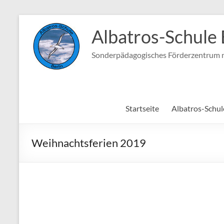
Zum
Inhalt
Albatros-Schule 
springen
Sonderpädagogisches Förderzentrum m
Startseite
Albatros-Schul
Weihnachtsferien 2019