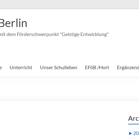
Berlin
it dem Förderschwerpunkt "Geistige Entwicklung"
e
Unterricht
Unser Schulleben
EFöB /Hort
Ergänzen
Arc
►
20