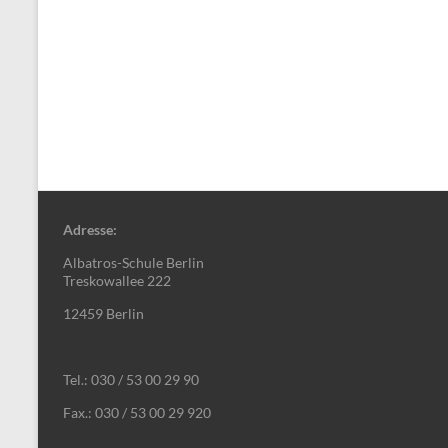
Adresse:
Albatros-Schule Berlin
Treskowallee 222
12459 Berlin
Tel.: 030 / 53 00 29 90
Fax.: 030 / 53 00 29 920