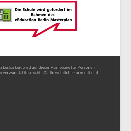
en Lesbarkeit wird auf dieser Homepage für Personen
m verwandt. Diese schließt die weibliche Form mit ein!