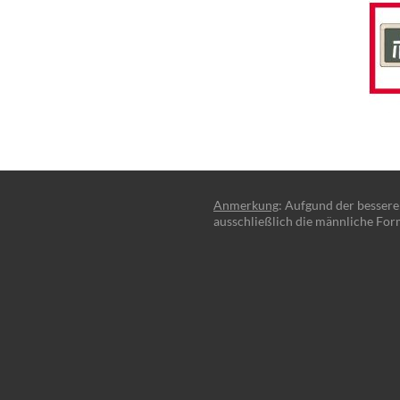
Anmerkung
: Aufgund der besser
ausschließlich die männliche For