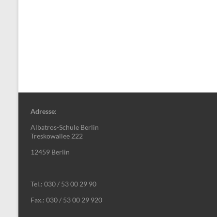
Adresse:
Albatros-Schule Berlin
Treskowallee 222
12459 Berlin
Tel.: 030 / 53 00 29 90
Fax.: 030 / 53 00 29 920