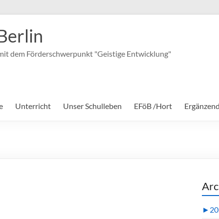
Berlin
it dem Förderschwerpunkt "Geistige Entwicklung"
e
Unterricht
Unser Schulleben
EFöB /Hort
Ergänzen
Arc
►
20