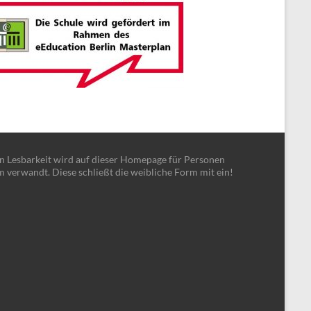
en Lesbarkeit wird auf dieser Homepage für Personen
m verwandt. Diese schließt die weibliche Form mit ein!