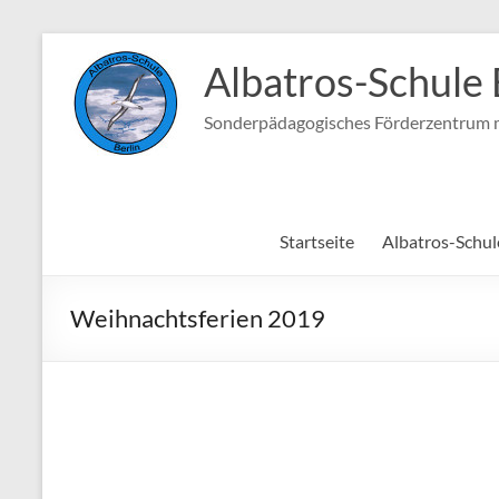
Zum
Inhalt
Albatros-Schule 
springen
Sonderpädagogisches Förderzentrum m
Startseite
Albatros-Schul
Weihnachtsferien 2019