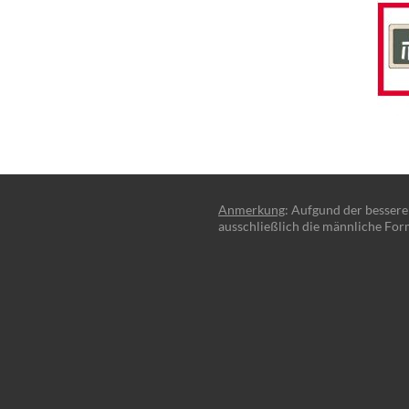
Anmerkung
: Aufgund der besser
ausschließlich die männliche For