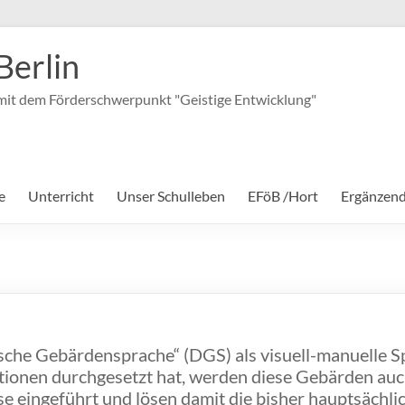
Berlin
it dem Förderschwerpunkt "Geistige Entwicklung"
e
Unterricht
Unser Schulleben
EFöB /Hort
Ergänzen
sche Gebärdensprache“ (DGS) als visuell-manuelle S
tionen durchgesetzt hat, werden diese Gebärden auch
se eingeführt und lösen damit die bisher hauptsächlic