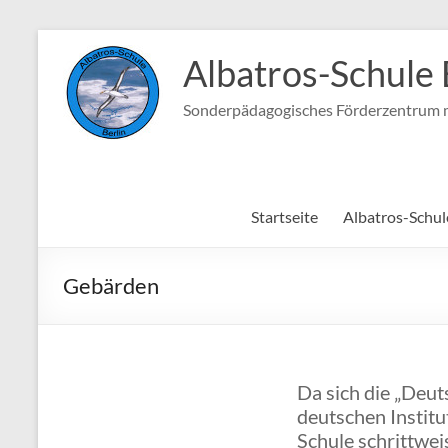
Zum
Inhalt
Albatros-Schule 
springen
Sonderpädagogisches Förderzentrum m
Startseite
Albatros-Schul
Gebärden
Da sich die „Deut
deutschen Institu
Schule schrittwei