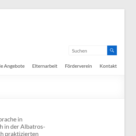
de Angebote
Elternarbeit
Förderverein
Kontakt
prache in
 in der Albatros-
h praktizierten