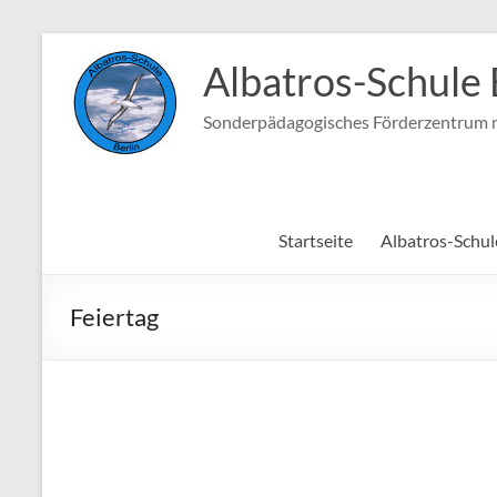
Zum
Inhalt
Albatros-Schule 
springen
Sonderpädagogisches Förderzentrum m
Startseite
Albatros-Schul
Feiertag