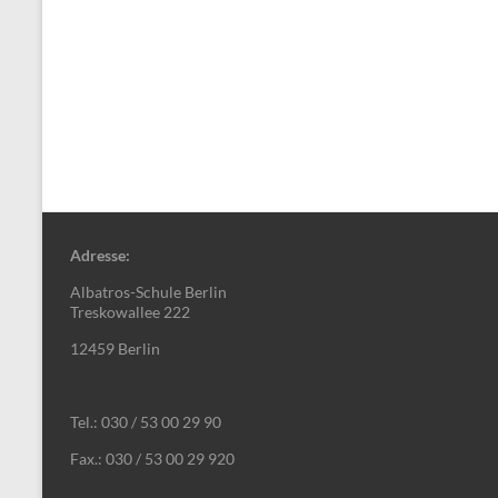
Adresse:
Albatros-Schule Berlin
Treskowallee 222
12459 Berlin
Tel.: 030 / 53 00 29 90
Fax.: 030 / 53 00 29 920