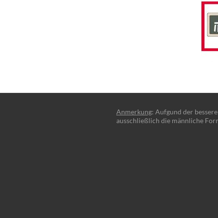
Anmerkung
: Aufgund der besser
ausschließlich die männliche For