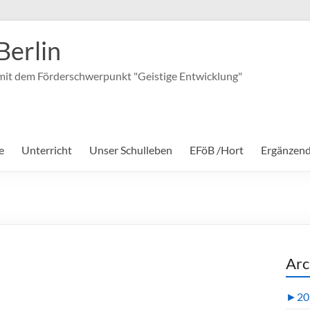
Berlin
it dem Förderschwerpunkt "Geistige Entwicklung"
e
Unterricht
Unser Schulleben
EFöB /Hort
Ergänzen
Arc
►
20