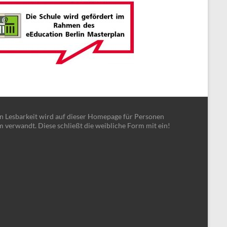
en Lesbarkeit wird auf dieser Homepage für Personen
m verwandt. Diese schließt die weibliche Form mit ein!