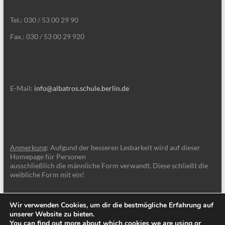
Tel.: 030 / 53 00 29 90
Fax.: 030 / 53 00 29 920
E-Mail:
info@albatros.schule.berlin.de
Anmerkung
: Aufgund der besseren Lesbarkeit wird auf dieser
Homepage für Personen
ausschließlich die männliche Form verwandt. Diese schließt die
weibliche Form mit ein!
Wir verwenden Cookies, um dir die bestmögliche Erfahrung auf
unserer Website zu bieten.
You can find out more about which cookies we are using or