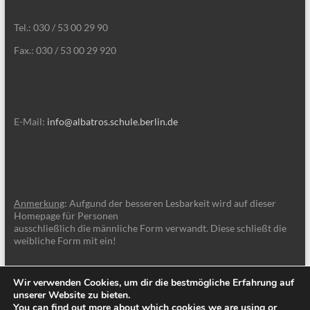
Tel.: 030 / 53 00 29 90
Fax.: 030 / 53 00 29 920
E-Mail:
info@albatros.schule.berlin.de
Anmerkung
: Aufgund der besseren Lesbarkeit wird auf dieser
Homepage für Personen
ausschließlich die männliche Form verwandt. Diese schließt die
weibliche Form mit ein!
Wir verwenden Cookies, um dir die bestmögliche Erfahrung auf
unserer Website zu bieten.
You can find out more about which cookies we are using or