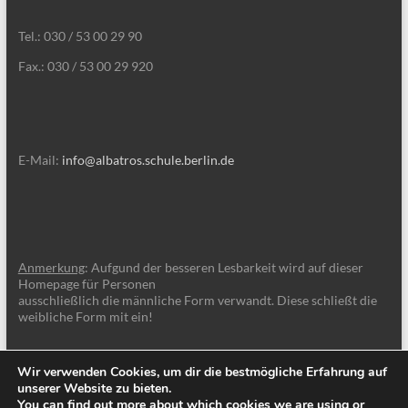
Tel.: 030 / 53 00 29 90
Fax.: 030 / 53 00 29 920
E-Mail:
info@albatros.schule.berlin.de
Anmerkung
: Aufgund der besseren Lesbarkeit wird auf dieser
Homepage für Personen
ausschließlich die männliche Form verwandt. Diese schließt die
weibliche Form mit ein!
Wir verwenden Cookies, um dir die bestmögliche Erfahrung auf
unserer Website zu bieten.
You can find out more about which cookies we are using or