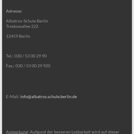
Adresse:
Albatros-Schule Berlin
Treskowallee 222
12459 Berlin
Tel.: 030 / 53 00 29 90
Fax.: 030 / 53 00 29 920
E-Mail:
info@albatros.schule.berlin.de
Anmerkung
: Aufgund der besseren Lesbarkeit wird auf dieser