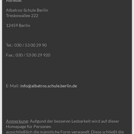
Adresse:
Albatros-Schule Berlin
Treskowallee 222
12459 Berlin
Tel.: 030 / 53 00 29 90
Fax.: 030 / 53 00 29 920
E-Mail:
info@albatros.schule.berlin.de
Anmerkung
: Aufgund der besseren Lesbarkeit wird auf dieser
Homepage für Personen
ausschließlich die männliche Form verwandt. Diese schließt die