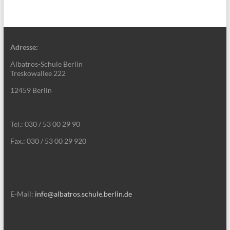
Adresse:
Albatros-Schule Berlin
Treskowallee 222
12459 Berlin
Tel.: 030 / 53 00 29 90
Fax.: 030 / 53 00 29 920
E-Mail:
info@albatros.schule.berlin.de