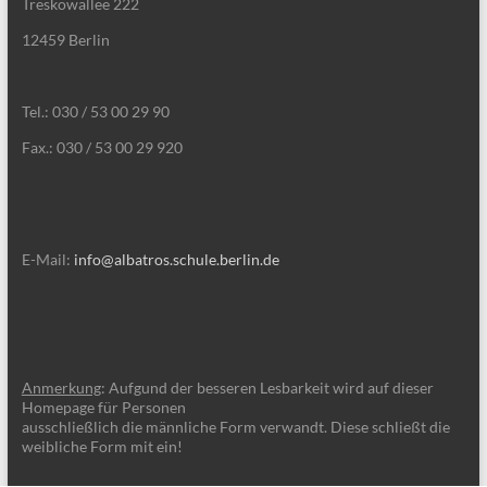
Treskowallee 222
12459 Berlin
Tel.: 030 / 53 00 29 90
Fax.: 030 / 53 00 29 920
E-Mail:
info@albatros.schule.berlin.de
Anmerkung
: Aufgund der besseren Lesbarkeit wird auf dieser
Homepage für Personen
ausschließlich die männliche Form verwandt. Diese schließt die
weibliche Form mit ein!