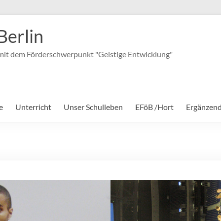
Berlin
it dem Förderschwerpunkt "Geistige Entwicklung"
e
Unterricht
Unser Schulleben
EFöB /Hort
Ergänzen