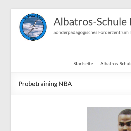
Zum
Inhalt
Albatros-Schule 
springen
Sonderpädagogisches Förderzentrum m
Startseite
Albatros-Schul
Probetraining NBA