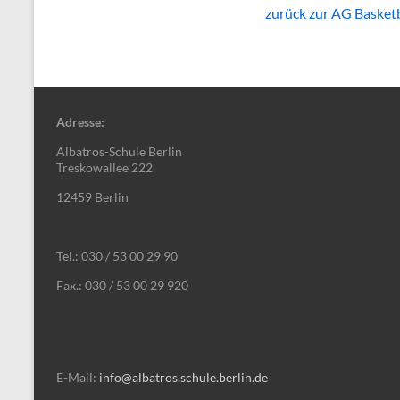
zurück zur AG Basketb
Adresse:
Albatros-Schule Berlin
Treskowallee 222
12459 Berlin
Tel.: 030 / 53 00 29 90
Fax.: 030 / 53 00 29 920
E-Mail:
info@albatros.schule.berlin.de