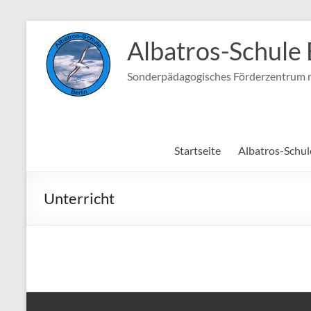
Zum
Inhalt
Albatros-Schule 
springen
Sonderpädagogisches Förderzentrum m
Startseite
Albatros-Schul
Unterricht