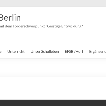
Berlin
it dem Förderschwerpunkt "Geistige Entwicklung"
e
Unterricht
Unser Schulleben
EFöB /Hort
Ergänzen