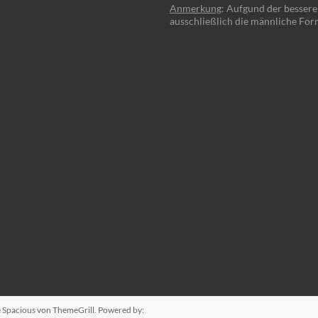
Anmerkung
: Aufgund der besser
ausschließlich die männliche For
e
Spacious
von ThemeGrill. Powered by: