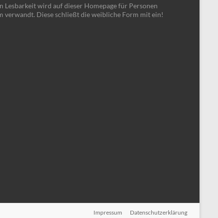
en Lesbarkeit wird auf dieser Homepage für Personen
m verwandt. Diese schließt die weibliche Form mit ein!
Impressum
Datenschutzerklärung