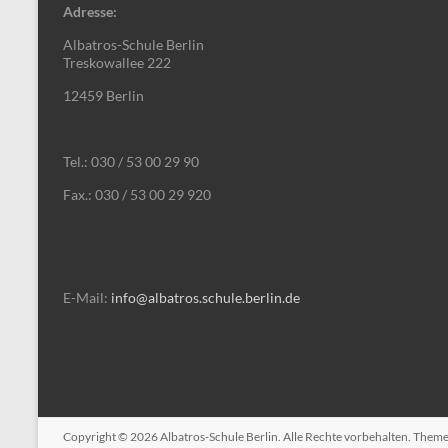
Adresse:
Albatros-Schule Berlin
Treskowallee 222
12459 Berlin
Tel.: 030 / 53 00 29 90
Fax.: 030 / 53 00 29 920
E-Mail:
info@albatros.schule.berlin.de
Copyright © 2026
Albatros-Schule Berlin
. Alle Rechte vorbehalten. Them